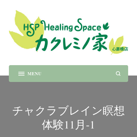
大阪心斎橋 瞑想 呼吸 癒し パワーストーンブレス
レット
レス
チャクラブレイン瞑想
体験11月-1