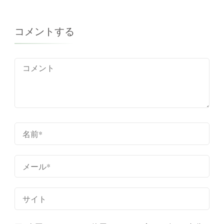
成
コメントする
カク