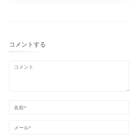
成
コメントする
カク