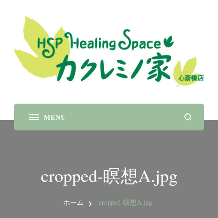
大阪心斎橋 瞑想 呼吸 癒し パワーストーンブレス
レット
レス
cropped-瞑想A.jpg
ホーム
cropped-瞑想A.jpg